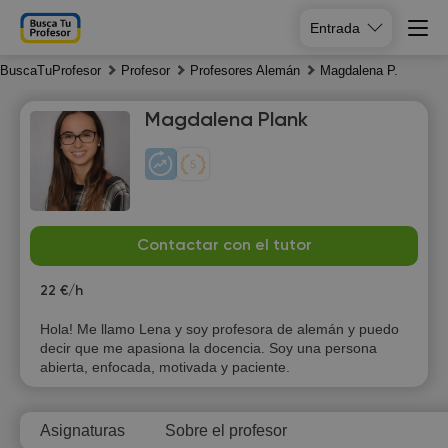
Entrada
BuscaTuProfesor
Profesor
Profesores Alemán
Magdalena P.
Magdalena Plank
Su
Mo
Tu
We
Contactar con el tutor
9
10
11
12
22 €/h
Hola! Me llamo Lena y soy profesora de alemán y puedo
decir que me apasiona la docencia. Soy una persona
abierta, enfocada, motivada y paciente.
Asignaturas
Sobre el profesor