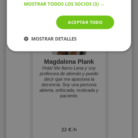
Perfiles vistos
MOSTRAR TODOS LOS SOCIOS
(3) →
ACEPTAR TODO
MOSTRAR DETALLES
Magdalena Plank
Hola! Me llamo Lena y soy
profesora de alemán y puedo
decir que me apasiona la
docencia. Soy una persona
abierta, enfocada, motivada y
paciente.
22 €/h