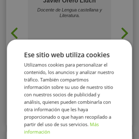
yk
Javier Orero Lluch
lés (CAE:
Docente de Lengua castellana y
Educado
B2)
Literatura.
pr
acompañ
años de 
educaci
me ha
com
necesid
Ese sitio web utiliza cookies
adol
r
Utilizamos cookies para personalizar el
contenido, los anuncios y analizar nuestro
17 €/h
tráfico. También compartimos
información sobre su uso de nuestro sitio
con nuestros socios de publicidad y
Mostrar perfil
análisis, quienes pueden combinarla con
otra información que les haya
proporcionado o que hayan recopilado a
Más perfiles similares
partir del uso de sus servicios.
Más
información