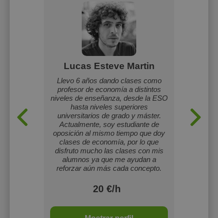
uiz
Lucas Esteve Martin
alquier
Llevo 6 años dando clases como
Mi n
erer es
profesor de economía a distintos
estudio 
o
niveles de enseñanza, desde la ESO
de Educa
hasta niveles superiores
Educac
universitarios de grado y máster.
las asig
Actualmente, soy estudiante de
Bach
oposición al mismo tiempo que doy
volunta
clases de economía, por lo que
de ingl
disfruto mucho las clases con mis
dinámic
alumnos ya que me ayudan a
c
reforzar aún más cada concepto.
20 €/h
2 o