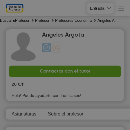
Entrada
BuscaTuProfesor
Profesor
Profesores Economía
Angeles A.
Angeles Argota
Th
Fr
Sa
Su
Contactar con el tutor
6
7
8
9
20 €/h
Hola! Puedo ayudarte con Tus clases!
Asignaturas
Sobre el profesor