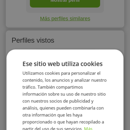
Mostrar perfil
Más perfiles similares
Perfiles vistos
Ese sitio web utiliza cookies
Utilizamos cookies para personalizar el
contenido, los anuncios y analizar nuestro
tráfico. También compartimos
información sobre su uso de nuestro sitio
Angeles Argota
con nuestros socios de publicidad y
Hola! Puedo ayudarte con Tus
análisis, quienes pueden combinarla con
clases!
otra información que les haya
proporcionado o que hayan recopilado a
partir del uso de sus servicios.
Más