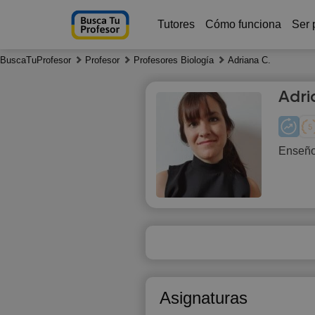
Tutores
Cómo funciona
Ser 
BuscaTuProfesor
Profesor
Profesores Biología
Adriana C.
Adri
Enseño 
Th
6
Asignaturas