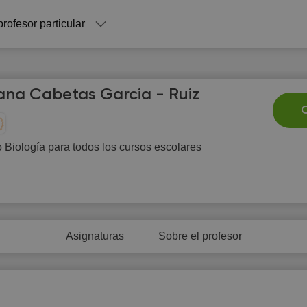
profesor particular
ana Cabetas Garcia - Ruiz
C
Biología para todos los cursos escolares
Fr
Sa
Su
Mo
T
7
8
9
10
1
10:00
10:00
Asignaturas
Sobre el profesor
10:30
10:30
11:00
11:00
11:30
11:30