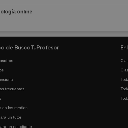
iología online
ca de BuscaTuProfesor
En
osotros
Clas
os
Clas
unciona
Tod
as frecuentes
Toda
s
Tod
 en los medios
ara un tutor
para un estudiante