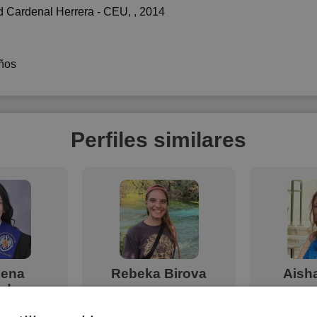
d Cardenal Herrera - CEU
, , 2014
ños
Perfiles similares
ena
Rebeka Birova
Aish
ndez
Soy psicóloga. Me gusta dar
Soy titu
clases, poder transmitir mi
Maestra 
graduada en