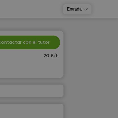
Entrada
ontactar con el tutor
20 €/h
u
We
1
12