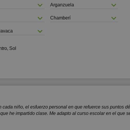
17:30
17:30
Arganzuela
18:00
18:00
Chamberí
18:30
18:30
ravaca
19:00
19:00
tro, Sol
 cada niño, el esfuerzo personal en que refuerce sus puntos dé
que he impartido clase. Me adapto al curso escolar en el que se