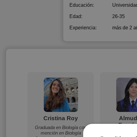
Educación:
Universida
Edad:
26-35
Experiencia:
más de 2 a
Rubio
Cristina Roy
Almud
Ferná
a Gráfica
Graduada en Biología con
mención en Biología
Soy una chica 