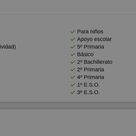
12:00
12:00
12:30
12:30
Para niños
13:00
13:00
Apoyo escolar
13:30
13:30
vidad)
5º Primaria
Básico
14:00
14:00
2º Bachillerato
14:30
14:30
2º Primaria
4º Primaria
15:00
15:00
1º E.S.O.
15:30
15:30
3º E.S.O.
16:00
16:00
16:30
16:30
17:00
17:00