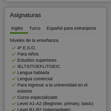
16:00
12:00
12:00
Asignaturas
16:30
12:30
12:30
17:00
13:00
13:00
Inglés
Turco
Español para extranjeros
17:30
13:30
13:30
Niveles de la enseñanza
18:00
14:00
14:00
4º E.S.O.
Para niños
18:30
14:30
14:30
Estudios superiores
19:00
15:00
15:00
IELTS/TOEFL/TOEIC
Lengua hablada
19:30
15:30
15:30
Lengua comercial
20:00
16:00
16:00
Para ingresar a la universidad en el
exterior
20:30
16:30
16:30
Curso especializado
21:00
17:00
17:00
Level А1-А2 (Beginner, primary, basic)
Level B1-B2 (Intermediate)
17:30
17:30