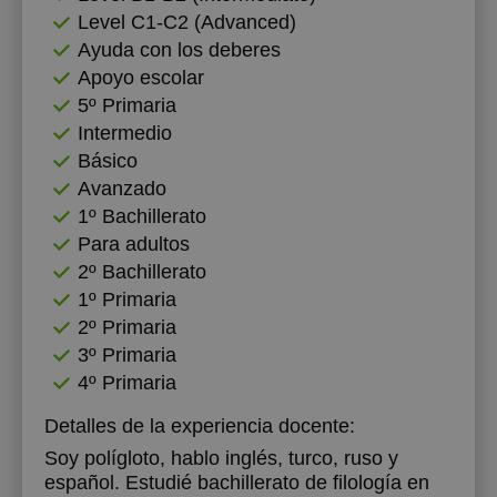
Level C1-C2 (Advanced)
18:00
18:00
Ayuda con los deberes
Apoyo escolar
18:30
18:30
5º Primaria
19:00
19:00
Intermedio
Básico
19:30
19:30
Avanzado
20:00
20:00
1º Bachillerato
Para adultos
20:30
20:30
2º Bachillerato
21:00
21:00
1º Primaria
2º Primaria
3º Primaria
4º Primaria
Detalles de la experiencia docente:
Soy polígloto, hablo inglés, turco, ruso y
español. Estudié bachillerato de filología en