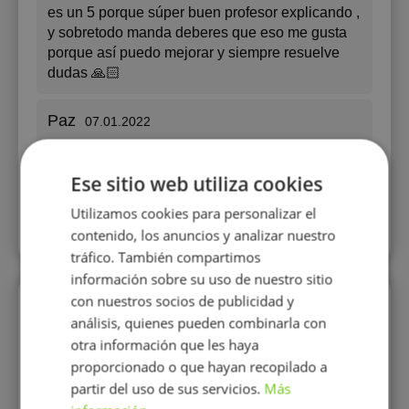
es un 5 porque súper buen profesor explicando ,
y sobretodo manda deberes que eso me gusta
porque así puedo mejorar y siempre resuelve
dudas 🙏🏻
Paz
07.01.2022
Turco
, Lengua hablada
5+
Ese sitio web utiliza cookies
Es un gran profesor! Lo recomiendo 100%
Utilizamos cookies para personalizar el
contenido, los anuncios y analizar nuestro
tráfico. También compartimos
información sobre su uso de nuestro sitio
con nuestros socios de publicidad y
Perfiles similares
análisis, quienes pueden combinarla con
otra información que les haya
proporcionado o que hayan recopilado a
partir del uso de sus servicios.
Más