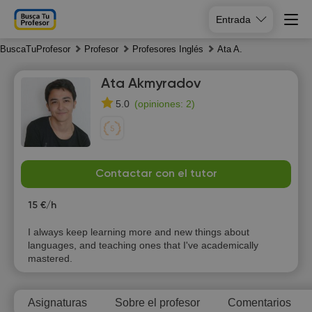
Entrada
BuscaTuProfesor
Profesor
Profesores Inglés
Ata A.
Ata Akmyradov
(
opiniones: 2
)
5.0
Fr
Sa
Su
Mo
Contactar con el tutor
7
8
9
10
15 €/h
14:00
10:00
10:00
I always keep learning more and new things about
languages, and teaching ones that I've academically
14:30
10:30
10:30
mastered.
15:00
11:00
11:00
Asignaturas
Sobre el profesor
Comentarios
15:30
11:30
11:30