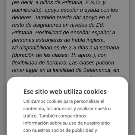
(es decir, a niños de Primaria, E.S.O. y
bachillerato), apoyo escolar o ayuda con los
deberes. También puedo dar apoyo en el
resto de asignaturas en niveles de Ed.
Primaria. Posibilidad de enseñar español a
personas extranjeras de habla inglesa.
Mi disponibilidad es de 2-3 días a la semana
(duración de las clases: 1h aprox.), con
flexibilidad de horarios. Las clases pueden
tener lugar en la localidad de Salamanca, en
mi domicilio (en la misma ciudad) o de
manera online.
Ese sitio web utiliza cookies
Utilizamos cookies para personalizar el
Educación:
Universidad de Salamanca
,
contenido, los anuncios y analizar nuestro
Licenciatura, 2020
tráfico. También compartimos
Edad:
18-25
información sobre su uso de nuestro sitio
con nuestros socios de publicidad y
Experiencia:
menos de 1 año