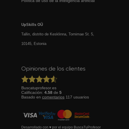
Política de uso de la inteligencia artificial
UpSkills OÜ
Tallin, distrito de Kesklinna, Tornimаe St. 5,
10145, Estonia
Opiniones de los clientes
Buscatuprofesor.es
Calificación:
4.58
de
5
Basado en
comentarios
117
usuarios
Desarrollado con ♥ por el equipo BuscaTuProfesor