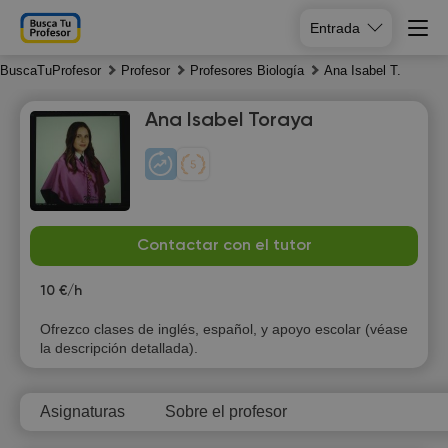
Entrada
BuscaTuProfesor
Profesor
Profesores Biología
Ana Isabel T.
Ana Isabel Toraya
Th
Fr
Sa
Su
Contactar con el tutor
6
7
8
9
10 €/h
Ofrezco clases de inglés, español, y apoyo escolar (véase
la descripción detallada).
Asignaturas
Sobre el profesor