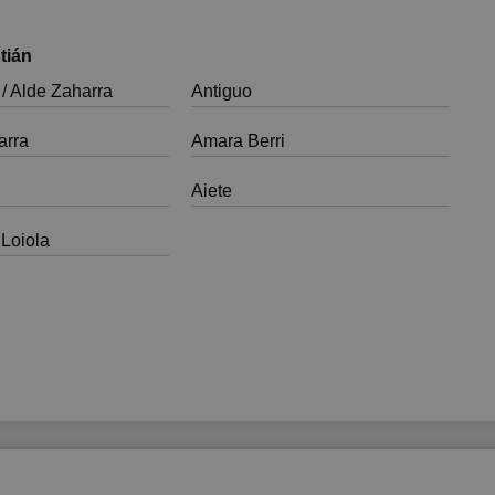
tián
 / Alde Zaharra
Antiguo
arra
Amara Berri
Aiete
 Loiola