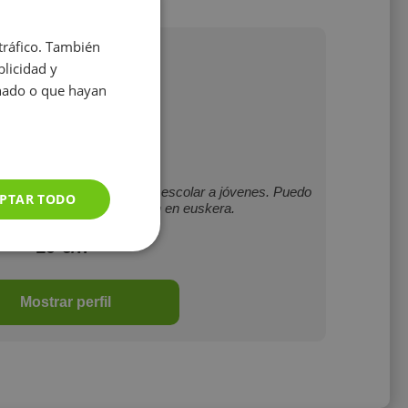
 tráfico. También
licidad y
onado o que hayan
Eneritz Genua
ría que da clases de apoyo escolar a jóvenes. Puedo
PTAR TODO
as las asignaturas, también en euskera.
10 €/h
Mostrar perfil