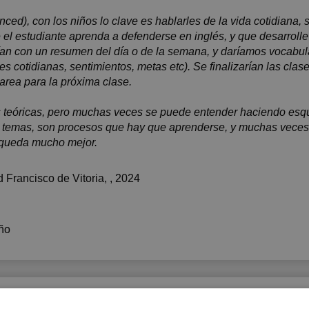
nced), con los niños lo clave es hablarles de la vida cotidiana, 
que el estudiante aprenda a defenderse en inglés, y que desarrol
an con un resumen del día o de la semana, y daríamos vocabula
des cotidianas, sentimientos, metas etc). Se finalizarían las cl
rea para la próxima clase.
s teóricas, pero muchas veces se puede entender haciendo esq
s temas, son procesos que hay que aprenderse, y muchas veces
 queda mucho mejor.
 Francisco de Vitoria
, , 2024
ño
Perfiles similares