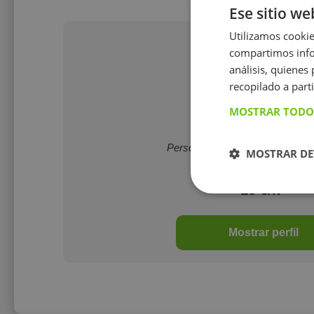
Ese sitio we
Utilizamos cookie
compartimos infor
análisis, quiene
recopilado a parti
MOSTRAR TODO
Ana Marcos
Persona positiva, dedicada y re
MOSTRAR DE
10 €/h
Mostrar perfil