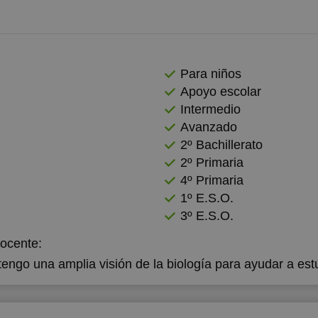
Para niños
Apoyo escolar
Intermedio
Avanzado
2º Bachillerato
2º Primaria
4º Primaria
1º E.S.O.
3º E.S.O.
docente:
tengo una amplia visión de la biología para ayudar a est