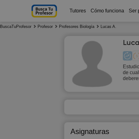
Tutores
Cómo funciona
Ser 
BuscaTuProfesor
Profesor
Profesores Biología
Lucas A.
Luc
Estudio
de cual
Sa
debere
8
Asignaturas