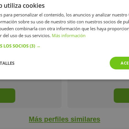
b utiliza cookies
s para personalizar el contenido, los anuncios y analizar nuestro
mación sobre su uso de nuestro sitio con nuestros socios de pub
s pueden combinarla con otra información que les haya proporci
r del uso de sus servicios.
Más información
S LOS SOCIOS
(3) →
sponsable.
Soy una estudiante de ingenie
TALLES
ACE
dar clases en tod
Más perfiles similares