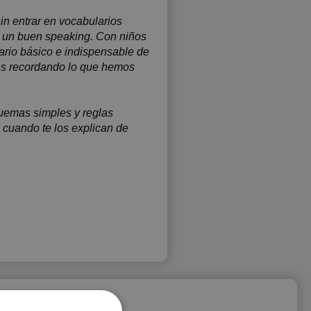
sin entrar en vocabularios
le un buen speaking. Con niños
rio básico e indispensable de
ases recordando lo que hemos
uemas simples y reglas
 cuando te los explican de