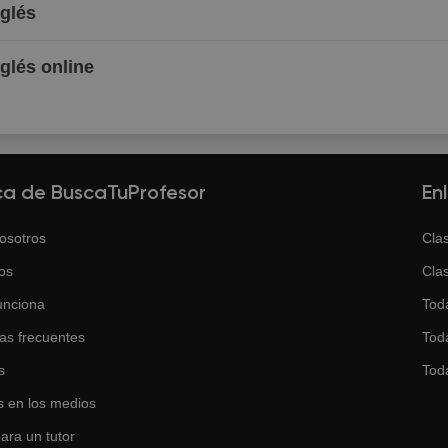
nglés
nglés online
ca de BuscaTuProfesor
En
osotros
Clas
os
Clas
unciona
Tod
as frecuentes
Toda
s
Tod
 en los medios
ara un tutor