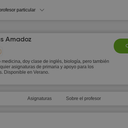
profesor particular
as Amadoz
C
 medicina, doy clase de inglés, biología, pero también
quier asignaturas de primaria y apoyo para los
Su
Mo
Tu
We
T
s. Disponible en Verano.
9
10
11
12
1
Asignaturas
Sobre el profesor