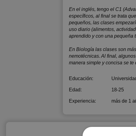
En el inglés, tengo el C1 (Adva
específicos, al final se trata 
pequeños, las clases empezarí
uso diario (alimentos, activida
aprendido y con una pequeña ta
En Biología las clases son má
nemotécnicas. Al final, alguno
manera simple y concisa se te
Educación:
Universidad
Edad:
18-25
Experiencia:
más de 1 a