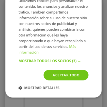
Utilizamos cookies para personalizar el
contenido, los anuncios y analizar nuestro
Perfiles vistos
tráfico. También compartimos
información sobre su uso de nuestro sitio
con nuestros socios de publicidad y
análisis, quienes pueden combinarla con
otra información que les haya
proporcionado o que hayan recopilado a
partir del uso de sus servicios.
Más
información
Marlene Evita
MOSTRAR TODOS LOS SOCIOS
(3) →
Djombe
Enseño español para todas
las edades, adaptando los
ACEPTAR TODO
contenidos a la edad de mis
alumno.; lo mismo las
dinámicas y la pedagogía.
MOSTRAR DETALLES