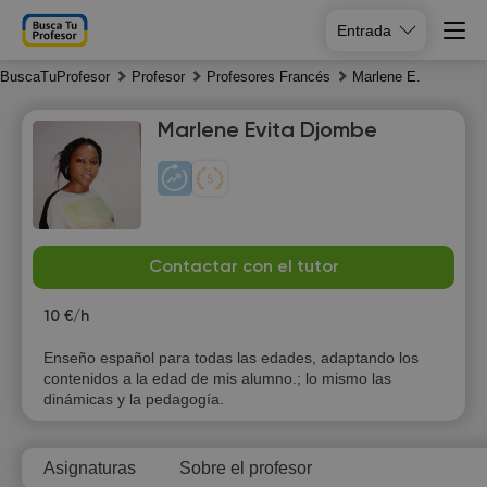
Entrada
BuscaTuProfesor
Profesor
Profesores Francés
Marlene E.
Marlene Evita Djombe
Fr
Sa
Su
Mo
Contactar con el tutor
7
8
9
10
10 €/h
Enseño español para todas las edades, adaptando los
contenidos a la edad de mis alumno.; lo mismo las
dinámicas y la pedagogía.
Asignaturas
Sobre el profesor