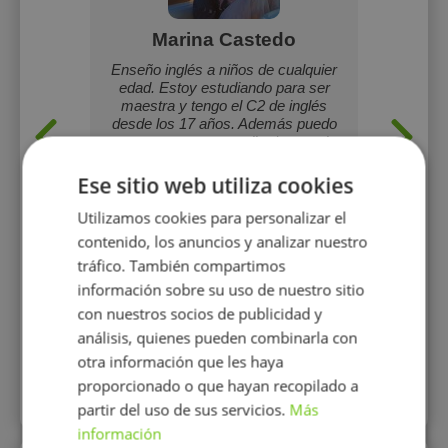
v
Marina Castedo
L
e and new
Enseño inglés a niños de cualquier
Profeso
 teaching
edad. Estoy estudiando para ser
Cambr
ally
maestra y tengo el C2 de inglés
per
desde los 17 años. Además puedo
comun
ser un apoyo para ellos/as en el
fluidez
momento de hacer los deberes o
para t
hacer otras tareas. Se me da muy
confian
Ese sitio web utiliza cookies
bien empatizar con los demás y me
gusta que disfruten aprendiendo
Utilizamos cookies para personalizar el
conmigo.
contenido, los anuncios y analizar nuestro
tráfico. También compartimos
15 €/h
h
información sobre su uso de nuestro sitio
con nuestros socios de publicidad y
Mostrar perfil
análisis, quienes pueden combinarla con
otra información que les haya
proporcionado o que hayan recopilado a
Más perfiles similares
partir del uso de sus servicios.
Más
información