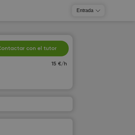
Entrada
ontactar con el tutor
15 €/h
e
Th
2
13