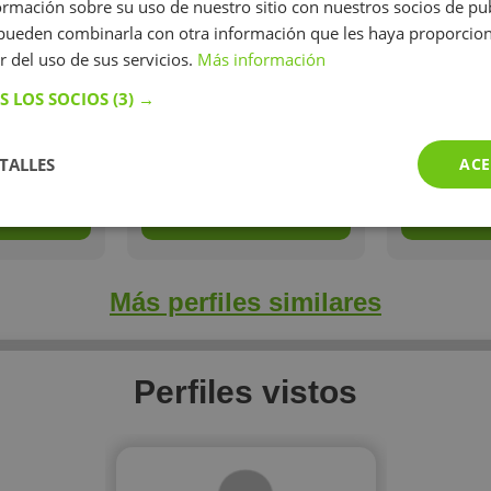
 estudios
fácil y divertido!
enseñar y
mación sobre su uso de nuestro sitio con nuestros socios de pub
ales de
jóven
s pueden combinarla con otra información que les haya proporci
 En cuanto a
conocimi
r del uso de sus servicios.
Más información
o el C1 de
ad
ficado por
S LOS SOCIOS
(3) →
dge.
/h
17 €/h
14
TALLES
ACE
perfil
Mostrar perfil
Mostr
Más perfiles similares
Perfiles vistos