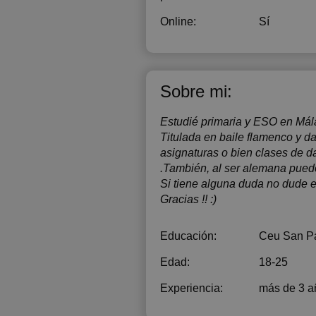
1
Online:
Sí
1
1
1
Sobre mi:
1
Estudié primaria y ESO en Mála
2
Titulada en baile flamenco y d
asignaturas o bien clases de 
2
.También, al ser alemana puedo
Si tiene alguna duda no dude e
2
Gracias !! :)
Educación:
Ceu San Pa
Edad:
18-25
Experiencia:
más de 3 a