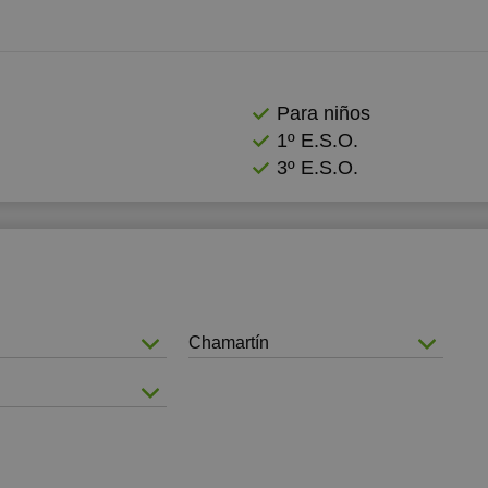
2:00
12:00
2:30
12:30
Para niños
3:00
13:00
1º E.S.O.
3:30
13:30
3º E.S.O.
4:00
14:00
4:30
14:30
5:00
15:00
5:30
15:30
Chamartín
6:00
16:00
6:30
16:30
7:00
17:00