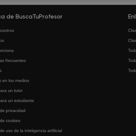
ca de BuscaTuProfesor
En
osotros
Clas
os
Clas
unciona
Tod
as frecuentes
Toda
s
Tod
 en los medios
ara un tutor
para un estudiante
 de privacidad
 de cookies
de uso de la inteligencia artificial