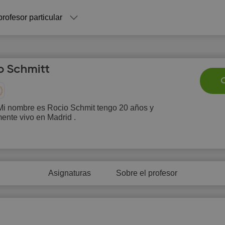
profesor particular
o Schmitt
C
 Mi nombre es Rocio Schmit tengo 20 años y
ente vivo en Madrid .
Sa
Su
Mo
Tu
W
8
9
10
11
1
0:00
10:00
Asignaturas
Sobre el profesor
0:30
10:30
1:00
11:00
1:30
11:30