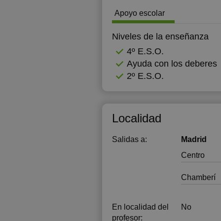
Apoyo escolar
1
1
Niveles de la enseñanza
4º E.S.O.
1
Ayuda con los deberes
1
2º E.S.O.
1
1
Localidad
1
Salidas a:
Madrid
1
Centro
1
Chamberí
1
1
En localidad del
No
profesor: