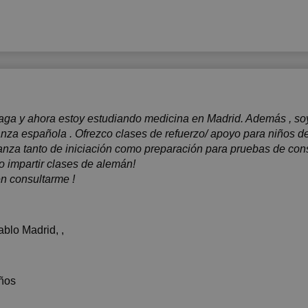
7:30
17:30
8:00
18:00
8:30
18:30
9:00
19:00
9:30
19:30
ga y ahora estoy estudiando medicina en Madrid. Además , soy 
0:00
20:00
anza española . Ofrezco clases de refuerzo/ apoyo para niños d
danza tanto de iniciación como preparación para pruebas de co
0:30
20:30
 impartir clases de alemán!
n consultarme !
1:00
21:00
blo Madrid
, ,
ños