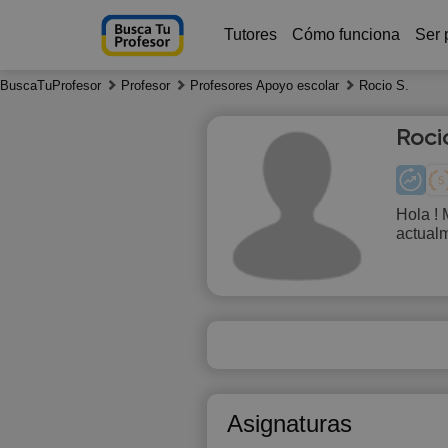
Tutores
Cómo funciona
Ser 
BuscaTuProfesor
Profesor
Profesores Apoyo escolar
Rocio S.
Roci
Hola !
actualm
Fr
7
1
1
1
Asignaturas
1