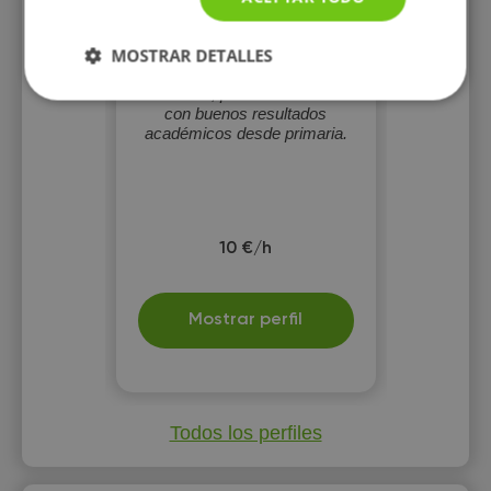
Candela Almonacid
Laborda
MOSTRAR DETALLES
Estudiante de danza y artes
con gran afinidad a la música,
literatura, pintura e idiomas
con buenos resultados
académicos desde primaria.
10 €/h
Mostrar perfil
Todos los perfiles