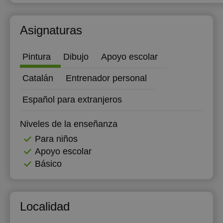
13:00
12:00
Asignaturas
13:30
12:30
14:00
13:00
Pintura
Dibujo
Apoyo escolar
14:30
13:30
Catalán
Entrenador personal
15:00
14:00
Español para extranjeros
15:30
14:30
Niveles de la enseñanza
16:00
15:00
Para niños
16:30
15:30
Apoyo escolar
Básico
17:00
16:00
17:30
16:30
18:00
17:00
Localidad
18:30
17:30