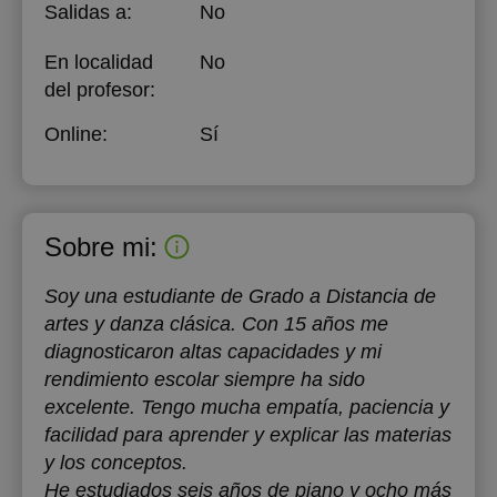
Salidas a:
No
19:00
18:00
En localidad
No
19:30
18:30
del profesor:
20:00
19:00
Online:
Sí
20:30
19:30
21:00
20:00
Sobre mi:
20:30
21:00
Soy una estudiante de Grado a Distancia de
artes y danza clásica. Con 15 años me
diagnosticaron altas capacidades y mi
rendimiento escolar siempre ha sido
excelente. Tengo mucha empatía, paciencia y
facilidad para aprender y explicar las materias
y los conceptos.
He estudiados seis años de piano y ocho más