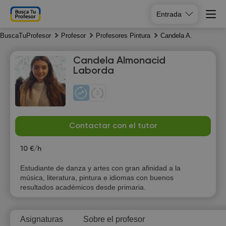
Entrada
BuscaTuProfesor
Profesor
Profesores Pintura
Candela A.
Candela Almonacid
Laborda
Sa
Su
Mo
Tu
Contactar con el tutor
8
9
10
11
10 €/h
11:00
10:00
Estudiante de danza y artes con gran afinidad a la
música, literatura, pintura e idiomas con buenos
11:30
10:30
resultados académicos desde primaria.
12:00
11:00
Asignaturas
Sobre el profesor
12:30
11:30