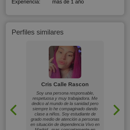
Experiencia:
más de 1 año
Perfiles similares
l
Cris Calle Rascon
M
cundaria
Soy una persona responsable,
respetuosa y muy trabajadora. Me
Soy Marí
dedico al mundo de la sanidad pero
años 
siempre lo he compaginado dando
alumn
clase a niños. Soy estudiante de
consegu
grado medio de atención a personas
en situación de dependencia Vivo en
Madrid , mas concretamente en