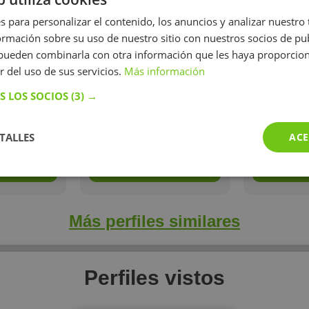
bien mi tra
s para personalizar el contenido, los anuncios y analizar nuestro
soy autoc
tareas que
mación sobre su uso de nuestro sitio con nuestros socios de pub
una buena
s pueden combinarla con otra información que les haya proporci
hora de d
r del uso de sus servicios.
Más información
adapto
necesidades
S LOS SOCIOS
(3) →
y 
5
/h
15 €/h
1 opiniones
TALLES
ACE
perfil
Mostrar perfil
Mostr
Más perfiles similares
Perfiles vistos