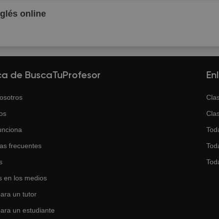
nglés online
ca de BuscaTuProfesor
En
osotros
Clas
os
Clas
unciona
Tod
as frecuentes
Toda
s
Tod
 en los medios
ara un tutor
para un estudiante