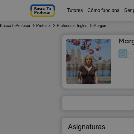
Tutores
Cómo funciona
Ser 
BuscaTuProfesor
Profesor
Profesores Inglés
Margaret T.
Marg
Fr
7
Asignaturas