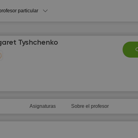
profesor particular
aret Tyshchenko
C
Sa
Su
Mo
Tu
W
8
9
10
11
1
Asignaturas
Sobre el profesor