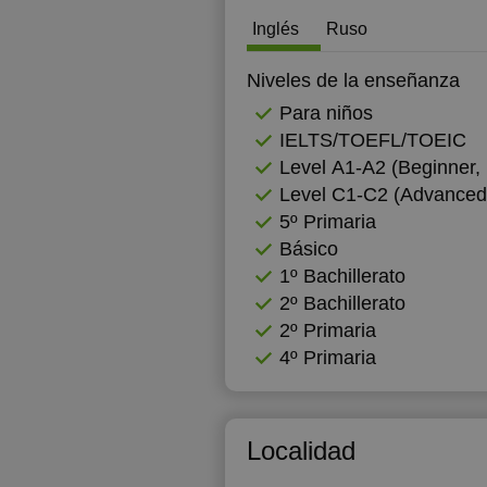
Inglés
Ruso
Niveles de la enseñanza
Para niños
IELTS/TOEFL/TOEIC
Level А1-А2 (Beginner, 
Level C1-C2 (Advanced
5º Primaria
Básico
1º Bachillerato
2º Bachillerato
2º Primaria
4º Primaria
Localidad