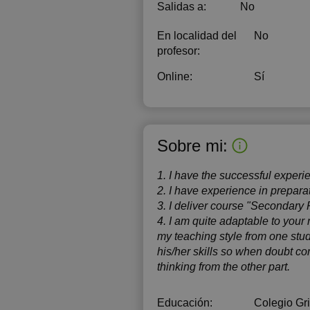
Salidas a:
No
En localidad del
No
profesor:
Online:
Sí
Sobre mi:
1. I have the successful experi
2. I have experience in prepar
3. I deliver course "Secondary
4. I am quite adaptable to your
my teaching style from one stude
his/her skills so when doubt co
thinking from the other part.
Educación:
Colegio Gri