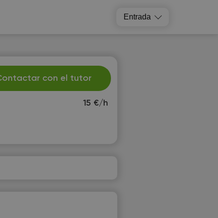
Entrada
ontactar con el tutor
15 €/h
e
Th
2
13