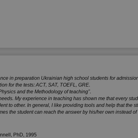
ence in preparation Ukrainian high school students for admission 
ation for the tests: ACT, SAT, TOEFL, GRE.
 Physics and the Methodology of teaching".
 needs. My experience in teaching has shown me that every stude
nt to other. In general, I like providing tools and help that the 
mes the student can reach the answer by his/her own instead of 
nnell
, PhD, 1995