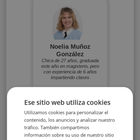
Noelia Muñoz
González
Chica de 27 años, graduada
este año en magisterio, pero
con experiencia de 6 años
impartiendo clases
Ese sitio web utiliza cookies
Utilizamos cookies para personalizar el
10 €/h
contenido, los anuncios y analizar nuestro
tráfico. También compartimos
información sobre su uso de nuestro sitio
Mostrar perfil