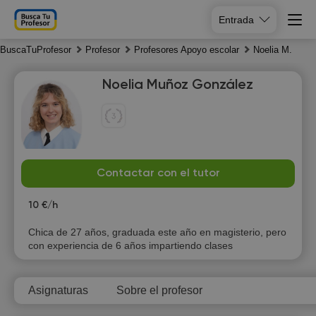
Entrada
BuscaTuProfesor
Profesor
Profesores Apoyo escolar
Noelia M.
Noelia Muñoz González
Th
Fr
Sa
Su
Contactar con el tutor
6
7
8
9
10 €/h
16:00
10:00
Chica de 27 años, graduada este año en magisterio, pero
con experiencia de 6 años impartiendo clases
16:30
10:30
17:00
11:00
Asignaturas
Sobre el profesor
17:30
11:30