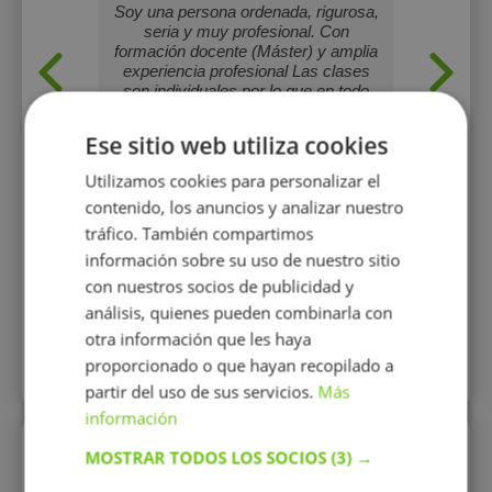
Soy una persona ordenada, rigurosa,
seria y muy profesional. Con
formación docente (Máster) y amplia
experiencia profesional Las clases
son individuales por lo que en todo
momento se adapta a ls
necesidades del alumno: resolución
Ese sitio web utiliza cookies
de dudas, realización de deberes,
preparación de exámenes,
Utilizamos cookies para personalizar el
elaboración de fichas, trabajos, etc.
contenido, los anuncios y analizar nuestro
tráfico. También compartimos
17 €/h
información sobre su uso de nuestro sitio
con nuestros socios de publicidad y
Mostrar perfil
análisis, quienes pueden combinarla con
otra información que les haya
proporcionado o que hayan recopilado a
Más perfiles similares
partir del uso de sus servicios.
Más
información
Perfiles vistos
MOSTRAR TODOS LOS SOCIOS
(3) →