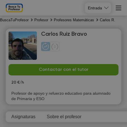
Entrada
BuscaTuProfesor
Profesor
Profesores Matemáticas
Carlos R.
Carlos Ruiz Bravo
Th
Fr
Sa
Su
Contactar con el tutor
6
7
8
9
20 €/h
18:00
Profesor de apoyo y refuerzo educativo para alumnado
de Primaria y ESO
18:30
19:00
Asignaturas
Sobre el profesor
19:30