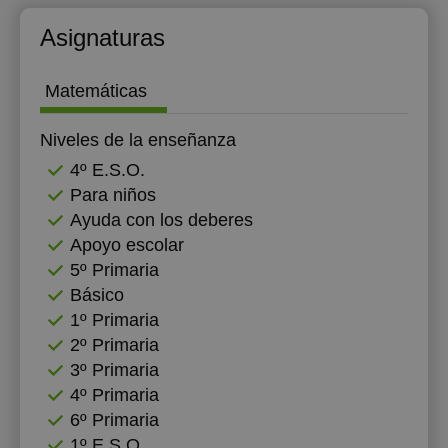
20:00
Asignaturas
Matemáticas
Niveles de la enseñanza
4º E.S.O.
Para niños
Ayuda con los deberes
Apoyo escolar
5º Primaria
Básico
1º Primaria
2º Primaria
3º Primaria
4º Primaria
6º Primaria
1º E.S.O.