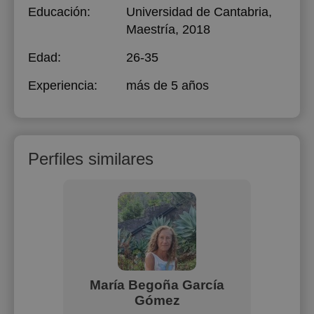
Educación:
Universidad de Cantabria
,
Maestría, 2018
Edad:
26-35
Experiencia:
más de 5 años
Perfiles similares
a
María Begoña García
Pedr
Gómez
 clases a
Todas la