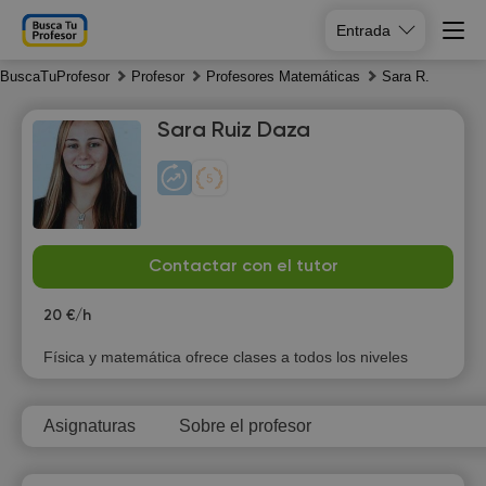
Entrada
BuscaTuProfesor
Profesor
Profesores Matemáticas
Sara R.
Sara Ruiz Daza
Th
Fr
Sa
Su
Contactar con el tutor
6
7
8
9
20 €/h
13:30
10:00
10:00
10:00
Física y matemática ofrece clases a todos los niveles
14:00
10:30
10:30
10:30
Asignaturas
Sobre el profesor
14:30
11:00
11:00
11:00
15:00
11:30
11:30
11:30