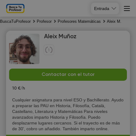
Entrada
BuscaTuProfesor
Profesor
Profesores Matemáticas
Aleix M.
Aleix Muñoz
Fr
Sa
Su
Mo
Contactar con el tutor
7
8
9
10
10 €/h
16:30
11:00
10:00
Cualquier asignatura para nivel ESO y Bachillerato. Ayudo
a preparar las PAU en Historia, Filosofía, Català,
17:00
11:30
10:30
Castellano, Literatura y Matemáticas Para niveles
avanzados imparto Historia y Filosofía. Puedo
17:30
12:00
11:00
desplazarme lugares cercanos. Si el trayecto es de más
de 30', cobro un añadido. También imparto online.
18:00
12:30
11:30