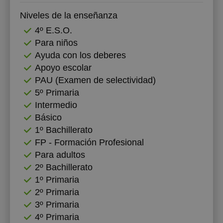
Niveles de la enseñanza
19:00
18:00
4º E.S.O.
19:30
18:30
Para niños
Ayuda con los deberes
20:00
19:00
Apoyo escolar
20:30
19:30
PAU (Examen de selectividad)
5º Primaria
21:00
20:00
Intermedio
20:30
Básico
1º Bachillerato
21:00
FP - Formación Profesional
Para adultos
2º Bachillerato
1º Primaria
2º Primaria
3º Primaria
4º Primaria