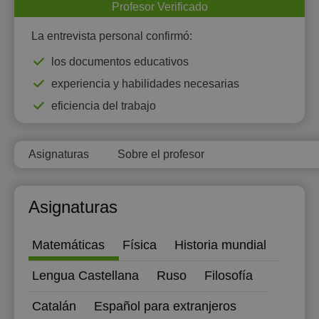
Profesor Verificado
18:30
13:00
12:00
La entrevista personal confirmó:
19:00
13:30
12:30
los documentos educativos
19:30
14:00
13:00
experiencia y habilidades necesarias
20:00
14:30
13:30
eficiencia del trabajo
20:30
15:00
14:00
Asignaturas
Sobre el profesor
21:00
15:30
14:30
16:00
15:00
Asignaturas
16:30
15:30
17:00
16:00
Matemáticas
Física
Historia mundial
17:30
16:30
Lengua Castellana
Ruso
Filosofía
18:00
17:00
Catalán
Español para extranjeros
18:30
17:30