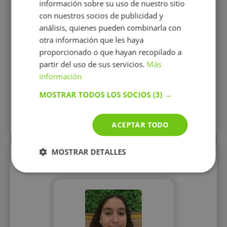
información sobre su uso de nuestro sitio
como d
con nuestros socios de publicidad y
refuer
análisis, quienes pueden combinarla con
ayud
conoci
otra información que les haya
proporcionado o que hayan recopilado a
12 €/h
partir del uso de sus servicios.
Más
información
Mostrar perfil
MOSTRAR TODOS LOS SOCIOS
(3) →
Más perfiles similares
ACEPTAR TODO
MOSTRAR DETALLES
Perfiles vistos