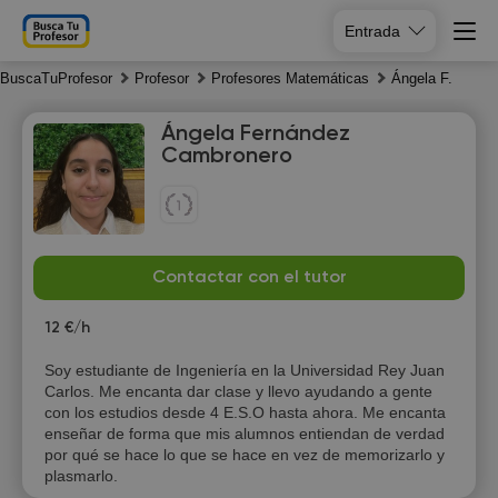
Entrada
BuscaTuProfesor
Profesor
Profesores Matemáticas
Ángela F.
Ángela Fernández
Cambronero
Su
Mo
Tu
We
Contactar con el tutor
9
10
11
12
12 €/h
16:00
Soy estudiante de Ingeniería en la Universidad Rey Juan
Carlos. Me encanta dar clase y llevo ayudando a gente
16:30
con los estudios desde 4 E.S.O hasta ahora. Me encanta
enseñar de forma que mis alumnos entiendan de verdad
17:00
por qué se hace lo que se hace en vez de memorizarlo y
plasmarlo.
17:30