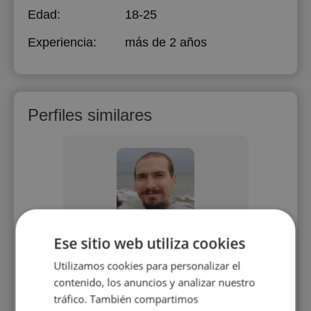
Edad:
18-25
Experiencia:
más de 2 años
Perfiles similares
l
Lucas Niell
Iz
Ese sitio web utiliza cookies
cundaria
Profesor Universitario de Física con
Soy
Utilizamos cookies para personalizar el
18 años de experiencia en la
psicólog
contenido, los anuncios y analizar nuestro
docencia, dedicado exclusivamente
sanitari
tráfico. También compartimos
a la enseñanza de la Física!
trabajan
tanto 