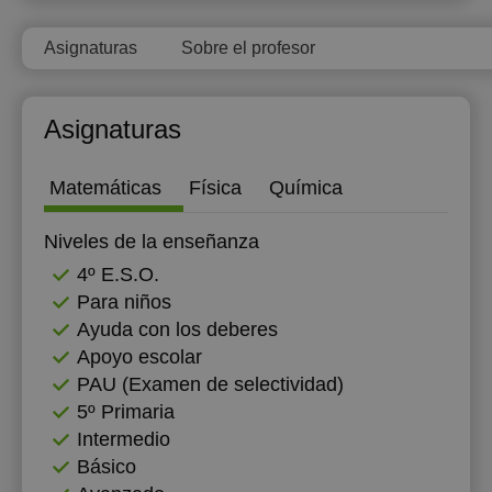
18:00
Asignaturas
Sobre el profesor
18:30
19:00
Asignaturas
19:30
Matemáticas
Física
Química
20:00
20:30
Niveles de la enseñanza
4º E.S.O.
21:00
Para niños
Ayuda con los deberes
Apoyo escolar
PAU (Examen de selectividad)
5º Primaria
Intermedio
Básico