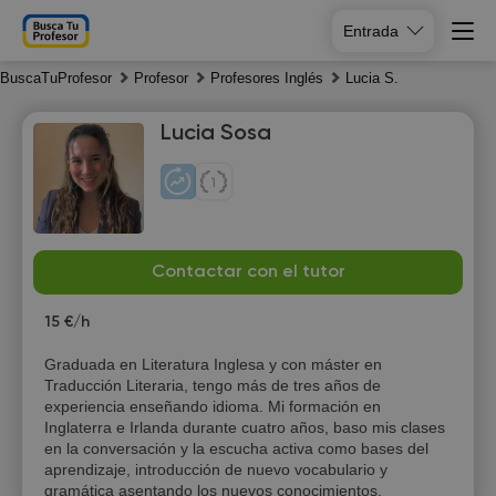
Entrada
BuscaTuProfesor
Profesor
Profesores Inglés
Lucia S.
Lucia Sosa
Sa
Su
Mo
Tu
Contactar con el tutor
8
9
10
11
15 €/h
10:00
Graduada en Literatura Inglesa y con máster en
Traducción Literaria, tengo más de tres años de
10:30
experiencia enseñando idioma. Mi formación en
Inglaterra e Irlanda durante cuatro años, baso mis clases
11:00
en la conversación y la escucha activa como bases del
aprendizaje, introducción de nuevo vocabulario y
11:30
gramática asentando los nuevos conocimientos.