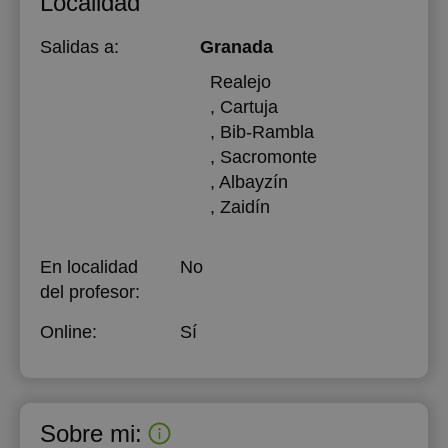
Localidad
18:00
Salidas a:
Granada
18:30
Realejo
, Cartuja
19:00
, Bib-Rambla
19:30
, Sacromonte
, Albayzín
20:00
, Zaidín
En localidad
No
del profesor:
Online:
Sí
Sobre mi: