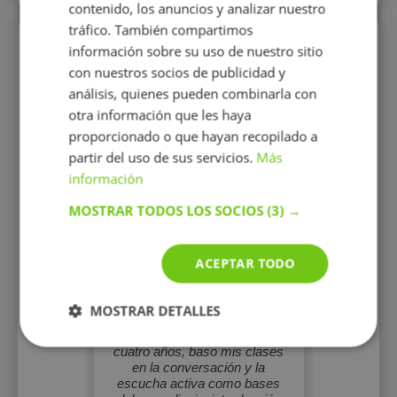
contenido, los anuncios y analizar nuestro
tráfico. También compartimos
Perfiles vistos
información sobre su uso de nuestro sitio
con nuestros socios de publicidad y
análisis, quienes pueden combinarla con
otra información que les haya
proporcionado o que hayan recopilado a
partir del uso de sus servicios.
Más
información
MOSTRAR TODOS LOS SOCIOS
(3) →
Lucia Sosa
Graduada en Literatura
Inglesa y con máster en
ACEPTAR TODO
Traducción Literaria, tengo
más de tres años de
experiencia enseñando
MOSTRAR DETALLES
idioma. Mi formación en
Inglaterra e Irlanda durante
cuatro años, baso mis clases
en la conversación y la
escucha activa como bases