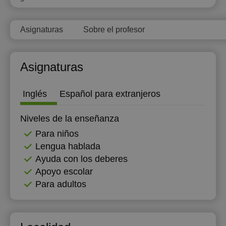
12:00
Asignaturas
Sobre el profesor
12:30
13:00
Asignaturas
13:30
14:00
Inglés
Español para extranjeros
14:30
Niveles de la enseñanza
15:00
Para niños
Lengua hablada
15:30
Ayuda con los deberes
16:00
Apoyo escolar
Para adultos
16:30
17:00
17:30