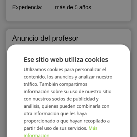
Experiencia:
más de 5 años
Anuncio del profesor
🚀 Fast Track — Mejora tu Inglés
Ese sitio web utiliza cookies
en un Mes este Verano | Todos los
Niveles
Utilizamos cookies para personalizar el
contenido, los anuncios y analizar nuestro
Inglés
Asignatura:
tráfico. También compartimos
25 €/h
Precio
información sobre su uso de nuestro sitio
con nuestros socios de publicidad y
análisis, quienes pueden combinarla con
otra información que les haya
🗣️ Fluency Lab — Inglés Fluido
para Nivel Intermedio y Avanzado
proporcionado o que hayan recopilado a
partir del uso de sus servicios.
Más
Inglés
Asignatura:
información