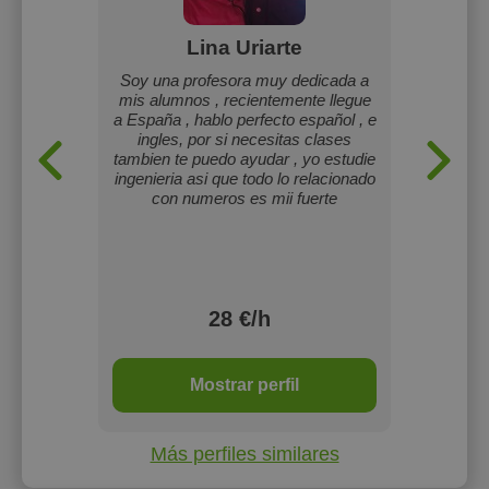
e
Lina Uriarte
Ari
 and pay
Soy una profesora muy dedicada a
Me enc
nglish
mis alumnos , recientemente llegue
estás d
a España , hablo perfecto español , e
hazlo 
ingles, por si necesitas clases
diversi
tambien te puedo ayudar , yo estudie
ingenieria asi que todo lo relacionado
con numeros es mii fuerte
28 €/h
Mostrar perfil
Más perfiles similares