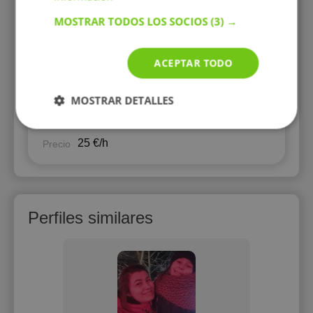
25 €/h
Precio
MOSTRAR TODOS LOS SOCIOS
(3) →
ACEPTAR TODO
📚 The Story Path: Aprende Inglés
con Libros, Cómics y Novelas
Gráficas 🐲
MOSTRAR DETALLES
Inglés
Asignatura:
25 €/h
Precio
Perfiles similares