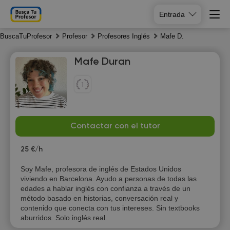
Entrada
BuscaTuProfesor
Profesor
Profesores Inglés
Mafe D.
Mafe Duran
Sa
Su
Mo
Tu
Contactar con el tutor
8
9
10
11
25 €/h
10:30
Soy Mafe, profesora de inglés de Estados Unidos
viviendo en Barcelona. Ayudo a personas de todas las
11:00
edades a hablar inglés con confianza a través de un
método basado en historias, conversación real y
13:00
contenido que conecta con tus intereses. Sin textbooks
aburridos. Solo inglés real.
13:30