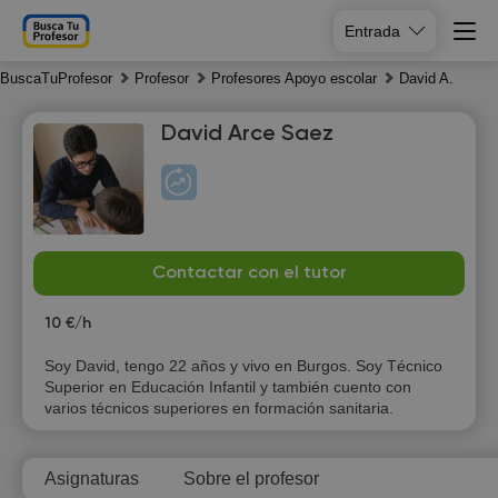
Entrada
BuscaTuProfesor
Profesor
Profesores Apoyo escolar
David A.
David Arce Saez
Sa
Su
Mo
Tu
Contactar con el tutor
8
9
10
11
10 €/h
10:00
Soy David, tengo 22 años y vivo en Burgos. Soy Técnico
Superior en Educación Infantil y también cuento con
10:30
varios técnicos superiores en formación sanitaria.
11:00
Asignaturas
Sobre el profesor
11:30