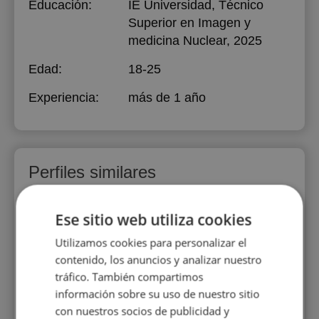
Educación:
IE Universidad
, Técnico
Superior en Imagen y
medicina Nuclear, 2025
Edad:
18-25
Experiencia:
más de 1 año
Perfiles similares
Ese sitio web utiliza cookies
Utilizamos cookies para personalizar el
contenido, los anuncios y analizar nuestro
tráfico. También compartimos
información sobre su uso de nuestro sitio
ez
Alicia Cuesta
A
con nuestros socios de publicidad y