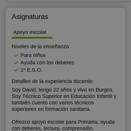
12:00
Asignaturas
12:30
13:00
Apoyo escolar
13:30
Niveles de la enseñanza
14:00
Para niños
Ayuda con los deberes
14:30
1º E.S.O.
15:00
Detalles de la experiencia docente:
15:30
Soy David, tengo 22 años y vivo en Burgos.
Soy Técnico Superior en Educación Infantil y
16:00
también cuento con varios técnicos
16:30
superiores en formación sanitaria.
17:00
Ofrezco apoyo escolar para Primaria, ayuda
con deberes, lectura, comprensión,
17:30