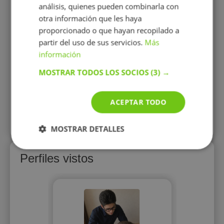
antil y
Soy graduada en Educación
Profes
análisis, quienes pueden combinarla con
gía
Primaria con especialidad en
Geogra
otra información que les haya
Educación Especial y actualmente
apoyo
me encuentro estudiando el Grado
proporcionado o que hayan recopilado a
de Educación Infantil.
partir del uso de sus servicios.
Más
información
12 €/h
MOSTRAR TODOS LOS SOCIOS
(3) →
Mostrar perfil
ACEPTAR TODO
Más perfiles similares
MOSTRAR DETALLES
Perfiles vistos