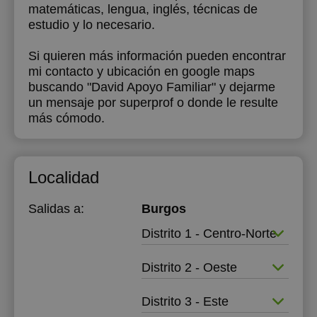
matemáticas, lengua, inglés, técnicas de
estudio y lo necesario.
18:00
18:30
Si quieren más información pueden encontrar
mi contacto y ubicación en google maps
19:00
buscando "David Apoyo Familiar" y dejarme
un mensaje por superprof o donde le resulte
19:30
más cómodo.
20:00
20:30
Localidad
21:00
Salidas a:
Burgos
Distrito 1 - Centro-Norte
Distrito 2 - Oeste
Distrito 3 - Este